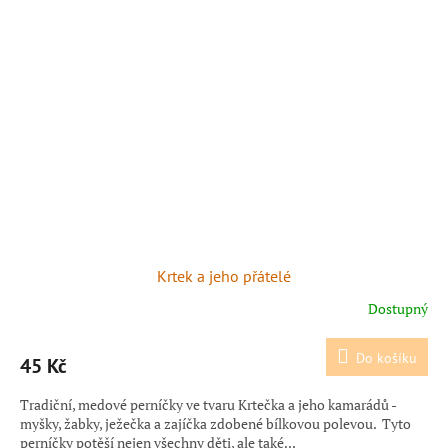
Krtek a jeho přátelé
Dostupný
Do košíku
45 Kč
Tradiční, medové perníčky ve tvaru Krtečka a jeho kamarádů -
myšky, žabky, ježečka a zajíčka zdobené bílkovou polevou. Tyto
perníčky potěší nejen všechny děti, ale také...