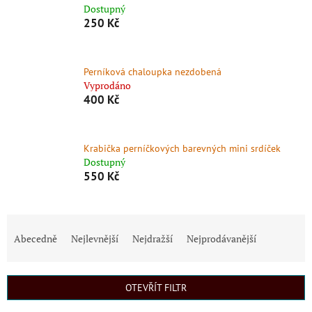
Dostupný
250 Kč
Perníková chaloupka nezdobená
Vyprodáno
400 Kč
Krabička perníčkových barevných mini srdíček
Dostupný
550 Kč
Ř
a
Abecedně
Nejlevnější
Nejdražší
Nejprodávanější
z
e
n
OTEVŘÍT FILTR
í