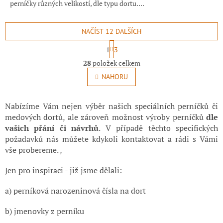
perníčky různých velikostí, dle typu dortu....
NAČÍST 12 DALŠÍCH
S
1
3
t
O
r
28
položek celkem
v
á
l
NAHORU
n
á
k
o
d
v
a
Nabízíme Vám nejen výběr našich speciálních perníčků či
á
c
medových dortů, ale zároveň možnost výroby perníčků
dle
n
í
vašich přání či návrhů
. V případě těchto specifických
í
p
požadavků nás můžete kdykoli kontaktovat a rádi s Vámi
r
vše probereme. ,
v
k
Jen pro inspiraci - již jsme dělali:
y
v
ý
a) perníková narozeninová čísla na dort
p
i
b) jmenovky z perníku
s