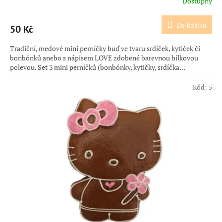
Dostupný
Do košíku
50 Kč
Tradiční, medové mini perníčky buď ve tvaru srdíček, kytiček či
bonbónků anebo s nápisem LOVE zdobené barevnou bílkovou
polevou. Set 3 mini perníčků (bonbónky, kytičky, srdíčka...
Kód:
5