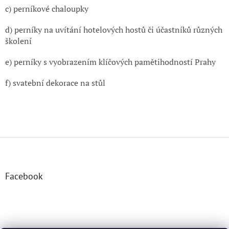
u
c) perníkové chaloupky
d) perníky na uvítání hotelových hostů či účastníků různých
školení
e) perníky s vyobrazením klíčových pamětihodností Prahy
f) svatební dekorace na stůl
Z
á
p
a
Facebook
t
í