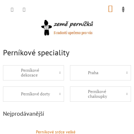
Přejít
NÁKUP
na
obsah
KOŠÍK
Perníkové speciality
Perníkové
Praha
dekorace
Perníkové
Perníkové dorty
chaloupky
Nejprodávanější
Perníkové srdce velké