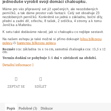
jednoduše vyrobit svoji domácí chaloupku.
Máme pro vás připravený set již upečených, ale neozdobených
perníčků, a tak dáme prostor vaši fantazii. Celý set obsahuje 23
nezdobených perníčků. Konkrétně se jedná o základnu, boční díly,
přední a zadní díl, střechu, 8 tašek, 2 srdíčka, 4 stromy a k tomu
Jeníčka a Mařenku.
K setu také dodáváme návod, jak si chaloupku co nejlépe sestavit.
Na našem eshopu je také možné si přímo dokoupit
bílou bílkovou
polevu
či
barevnou bílkovou polevu
.
Rozměr
cca: základna 16 x 16 cm, samotná chaloupka cca: 13,5 x 12
cm.
Termín dodání se pohybuje 3-5 dní v závislosti na období.
Detailní informace
ZEPTAT SE
SDÍLET
Popis
Podobné (3)
Diskuze