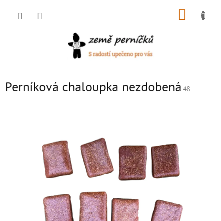
Přejít
NÁKUP
na
obsah
KOŠÍK
Perníková chaloupka nezdobená
48