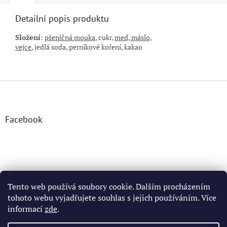
Detailní popis produktu
Složení
:
pšeničná mouka
, cukr,
med, máslo,
vejce
,
jedlá
soda,
perníkové koření, kakao
Z
á
p
a
Facebook
t
í
Tento web používá soubory cookie. Dalším procházením
tohoto webu vyjadřujete souhlas s jejich používáním. Více
informací
zde
.