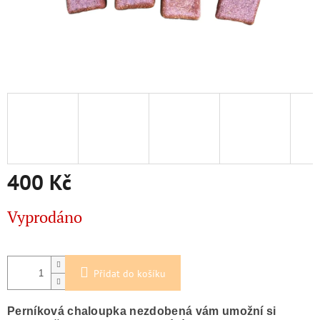
400 Kč
Měrná
Vyprodáno
cena:
Přidat do košíku
Perníková chaloupka nezdobená vám umožní si