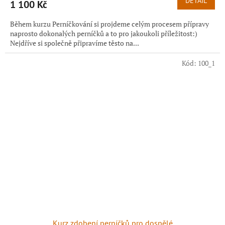
DETAIL
1 100 Kč
Během kurzu Perníčkování si projdeme celým procesem přípravy
naprosto dokonalých perníčků a to pro jakoukoli příležitost:)
Nejdříve si společně připravíme těsto na...
Kód:
100_1
Kurz zdobení perníčků pro dospělé