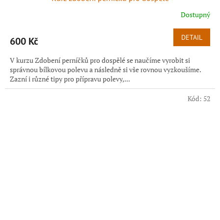
Dostupný
DETAIL
600 Kč
V kurzu Zdobení perníčků pro dospělé se naučíme vyrobit si
správnou bílkovou polevu a následně si vše rovnou vyzkoušíme.
Zazní i různé tipy pro přípravu polevy,...
Kód:
52