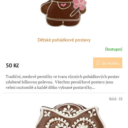
č
k
y
Dětské pohádkové postavy
Dostupný
Do košíku
50 Kč
Tradiční, medové perníčky ve tvaru různých pohádkových postav
zdobené bílkovou polevou. Všechny perníčkové postavy jsou
velmi roztomilé a každé dítko vybrané postavičky...
Kód:
18