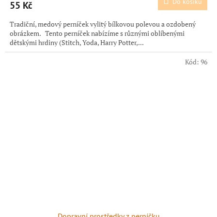
Do košíku
55 Kč
Tradiční, medový perníček vylitý bílkovou polevou a ozdobený
obrázkem. Tento perníček nabízíme s různými oblíbenými
dětskými hrdiny (Stitch, Yoda, Harry Potter,...
Kód:
96
Dopravní prostředky z perníčku