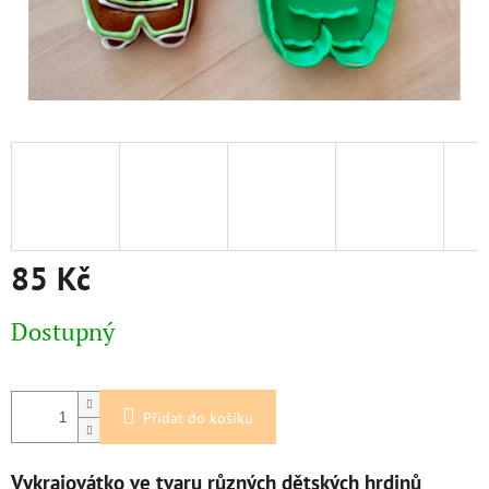
85 Kč
Měrná
Dostupný
cena:
Přidat do košíku
Vykrajovátko ve tvaru různých dětských hrdinů