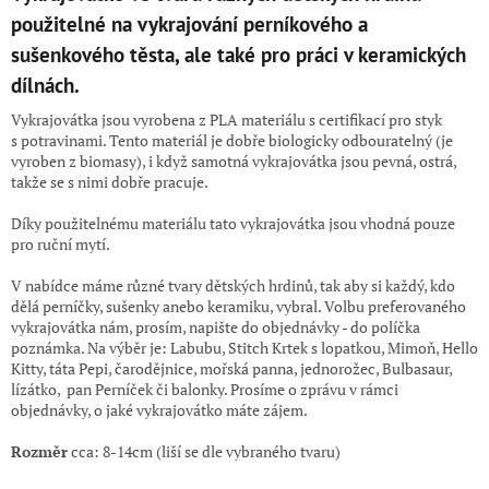
použitelné na vykrajování perníkového a
sušenkového těsta, ale také pro práci v keramických
dílnách.
Vykrajovátka jsou vyrobena z PLA materiálu s certifikací pro styk
s potravinami. Tento materiál je dobře biologicky odbouratelný (je
vyroben z biomasy), i když samotná vykrajovátka jsou pevná, ostrá,
takže se s nimi dobře pracuje.
Díky použitelnému materiálu tato vykrajovátka jsou vhodná pouze
pro ruční mytí.
V nabídce máme různé tvary dětských hrdinů, tak aby si každý, kdo
dělá perníčky, sušenky anebo keramiku, vybral. Volbu preferovaného
vykrajovátka nám, prosím, napište do objednávky - do políčka
poznámka. Na výběr je: Labubu, Stitch Krtek s lopatkou, Mimoň, Hello
Kitty, táta Pepi, čarodějnice, mořská panna, jednorožec, Bulbasaur,
lízátko, pan Perníček či balonky. Prosíme o zprávu v rámci
objednávky, o jaké vykrajovátko máte zájem.
Rozměr
cca: 8-14cm (liší se dle vybraného tvaru)