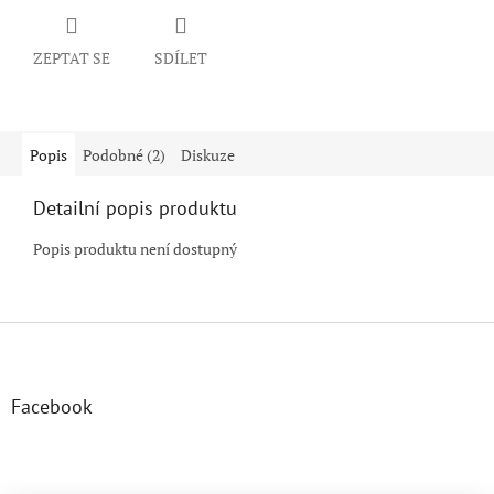
ZEPTAT SE
SDÍLET
Popis
Podobné (2)
Diskuze
Detailní popis produktu
Popis produktu není dostupný
Z
á
p
a
Facebook
t
í