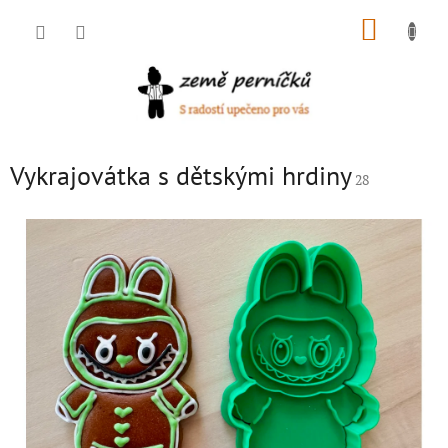
Přejít
NÁKUP
na
obsah
KOŠÍK
Vykrajovátka s dětskými hrdiny
28