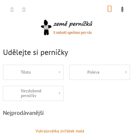
Přejít
NÁKUP
na
obsah
KOŠÍK
Udělejte si perníčky
Těsto
Poleva
Nezdobené
perníčky
Nejprodávanější
Vykrajovátka zvířátek malá