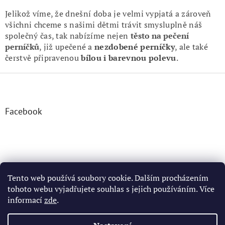
v
l
Jelikož víme, že dnešní doba je velmi vypjatá a zároveň
á
všichni chceme s našimi dětmi trávit smysluplně náš
d
společný čas, tak nabízíme nejen
těsto na pečení
a
perníčků
, již upečené a
nezdobené perníčky
, ale také
c
čerstvě připravenou
bílou i barevnou polevu
.
í
p
Z
r
á
v
k
p
y
a
Facebook
v
t
ý
í
p
i
s
u
Tento web používá soubory cookie. Dalším procházením
tohoto webu vyjadřujete souhlas s jejich používáním. Více
informací
zde
.
Vytvořil Shoptet