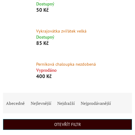
Dostupný
50 Kč
Vykrajovátka zvířátek velká
Dostupný
85 Kč
Perníková chaloupka nezdobená
Vyprodáno
400 Kč
Ř
a
Abecedně
Nejlevnější
Nejdražší
Nejprodávanější
z
e
n
OTEVŘÍT FILTR
í