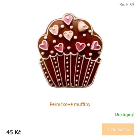
Kód:
39
Perníčkové muffiny
Dostupný
Do košíku
45 Kč