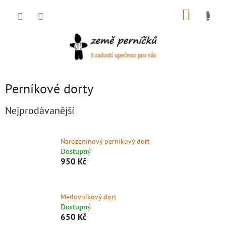
Přejít
NÁKUP
na
obsah
KOŠÍK
Perníkové dorty
Nejprodávanější
Narozeninový perníkový dort
Dostupný
950 Kč
Medovníkový dort
Dostupný
650 Kč