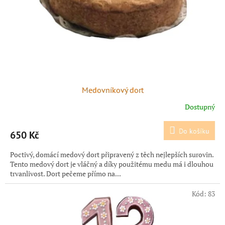
o
d
u
k
t
ů
Medovníkový dort
Dostupný
Do košíku
650 Kč
Poctivý, domácí medový dort připravený z těch nejlepších surovin.
Tento medový dort je vláčný a díky použitému medu má i dlouhou
trvanlivost. Dort pečeme přímo na...
Kód:
83