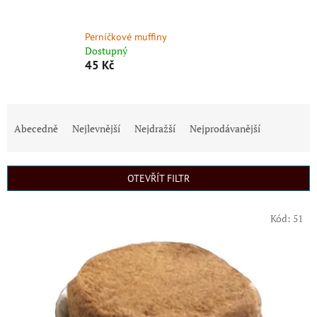
Perníčkové muffiny
Dostupný
45 Kč
Ř
a
Abecedně
Nejlevnější
Nejdražší
Nejprodávanější
z
e
n
OTEVŘÍT FILTR
í
p
V
r
Kód:
51
ý
o
p
d
i
u
s
k
p
t
r
ů