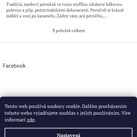
Tradiční, medový perníček ve tvaru muffinu zdobený bílkovou
polevou a příp. potravinářskými dekoracemi. Perníček je krásně
měkký a voní po karamelu. Žádný vám, ani perníčku,...
3
položek celkem
O
v
l
Z
á
á
d
p
a
a
Facebook
c
t
í
í
p
r
v
k
y
Tento web používá soubory cookie. Dalším procházením
v
tohoto webu vyjadřujete souhlas s jejich používáním. Více
ý
informací
zde
.
p
i
Vytvořil Shoptet
s
Nastavení