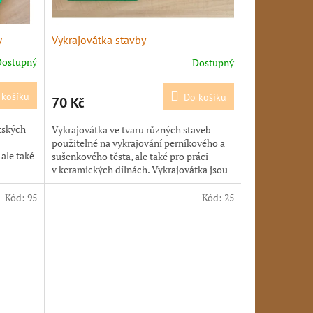
y
Vykrajovátka stavby
Dostupný
Dostupný
 košíku
Do košíku
70 Kč
tských
Vykrajovátka ve tvaru různých staveb
použitelné na vykrajování perníkového a
ale také
sušenkového těsta, ale také pro práci
v keramických dílnách. Vykrajovátka jsou
vyrobena...
Kód:
95
Kód:
25