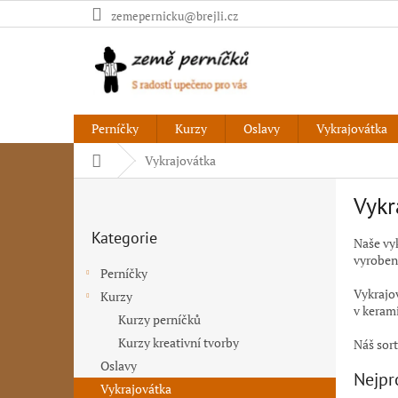
Přejít
zemepernicku@brejli.cz
na
obsah
Perníčky
Kurzy
Oslavy
Vykrajovátka
Domů
Vykrajovátka
P
Vykr
o
Přeskočit
s
Kategorie
kategorie
Naše vyk
t
vyroben 
r
Perníčky
a
Vykrajo
Kurzy
n
v kerami
Kurzy perníčků
n
í
Kurzy kreativní tvorby
Náš sor
p
Oslavy
Nejpr
a
Vykrajovátka