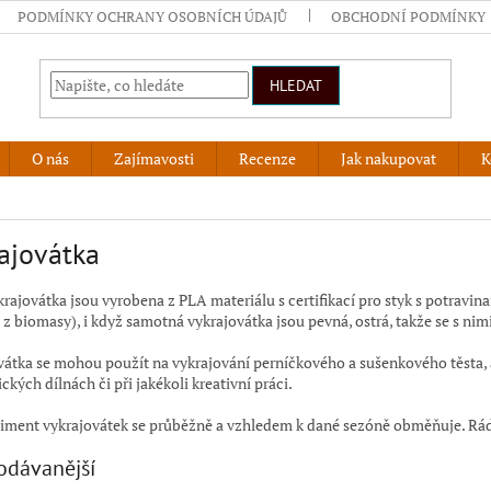
PODMÍNKY OCHRANY OSOBNÍCH ÚDAJŮ
OBCHODNÍ PODMÍNKY
HLEDAT
O nás
Zajímavosti
Recenze
Jak nakupovat
K
ajovátka
rajovátka jsou vyrobena z PLA materiálu s certifikací pro styk s potravin
z biomasy), i když samotná vykrajovátka jsou pevná, ostrá, takže se s nim
vátka se mohou použít na vykrajování perníčkového a sušenkového těsta, a
ckých dílnách či při jakékoli kreativní práci.
timent vykrajovátek se průběžně a vzhledem k dané sezóně obměňuje. Rád
odávanější