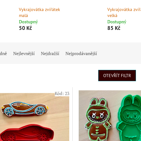
Vykrajovátka zvířátek
Vykrajovátka zvíř
malá
velká
Dostupný
Dostupný
50 Kč
85 Kč
dně
Nejlevnější
Nejdražší
Nejprodávanější
OTEVŘÍT FILTR
Kód:
23