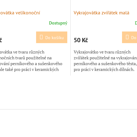
jovátka velikonoční
Vykrajovátka zvířátek malá
Dostupný
Do košíku
Do
č
50 Kč
ovátka ve tvaru různých
Vykrajovátko ve tvaru různých
nočních tvarů použitelné na
zvířátek použitelné na vykrajován
ování perníkového a sušenkového
perníkového a sušenkového těsta, 
 ale také pro práci v keramických
pro práci v keramických dílnách.
h. Vykrajovátka jsou...
Vykrajovátka jsou vyrobena...
O
v
l
á
d
a
c
í
p
r