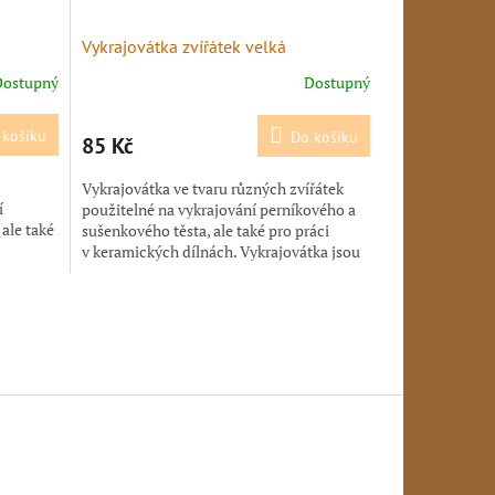
Vykrajovátka zvířátek velká
Dostupný
Dostupný
 košíku
Do košíku
85 Kč
Vykrajovátka ve tvaru různých zvířátek
í
použitelné na vykrajování perníkového a
ale také
sušenkového těsta, ale také pro práci
v keramických dílnách. Vykrajovátka jsou
vyrobena...