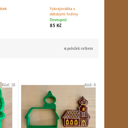
átek
Vykrajovátka s
dětskými hrdiny
Dostupný
85 Kč
6
položek celkem
Kód:
28
Kód:
8