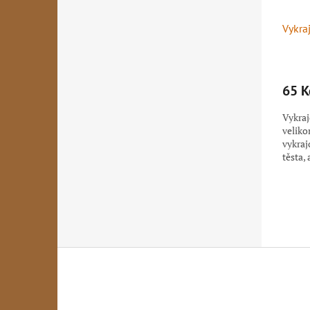
Vykra
65 K
Vykraj
veliko
vykraj
těsta,
dílnác
Z
á
p
a