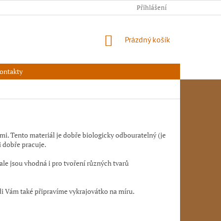
Přihlášení
NÁKUPNÍ
Prázdný košík
KOŠÍK
ontakty
ami. Tento materiál je dobře biologicky odbouratelný (je
i dobře pracuje.
le jsou vhodná i pro tvoření různých tvarů
i Vám také připravíme vykrajovátko na míru.