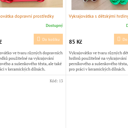
jovátka dopravní prostředky
Vykrajovátka s dětskými hrdin
Dostupný
Do košíku
Do
č
85 Kč
ovátko ve tvaru různých dopravních
Vykrajovátko ve tvaru různých dě
edků použitelné na vykrajování
hrdinů použitelné na vykrajování
ového a sušenkového těsta, ale také
perníkového a sušenkového těsta, 
áci v keramických dílnách.
pro práci v keramických dílnách.
ovátka jsou...
Vykrajovátka jsou...
Kód:
13