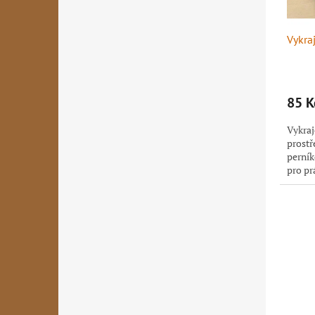
d
u
Vykra
k
t
ů
85 K
Vykraj
prostř
perník
pro pr
Vykraj