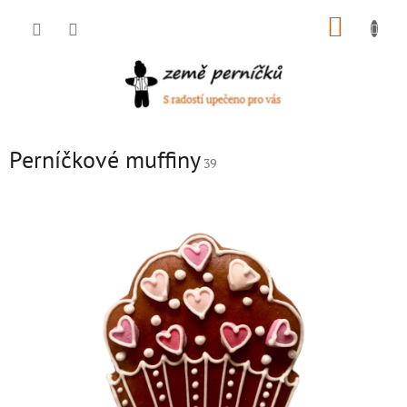
Přejít
NÁKUP
na
obsah
KOŠÍK
Perníčkové muffiny
39