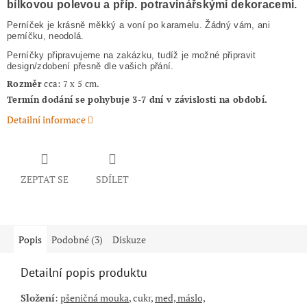
bílkovou polevou a příp. potravinářskými dekoracemi.
Perníček je krásně měkký a voní po karamelu. Žádný vám, ani
perníčku, neodolá.
Perníčky připravujeme na zakázku, tudíž je možné připravit
design/zdobení přesně dle vašich přání.
Rozměr
cca: 7 x 5 cm.
Termín dodání se pohybuje 3-7 dní v závislosti na období.
Detailní informace
ZEPTAT SE
SDÍLET
Popis
Podobné (3)
Diskuze
Detailní popis produktu
Složení
:
pšeničná mouka
, cukr,
med, máslo,