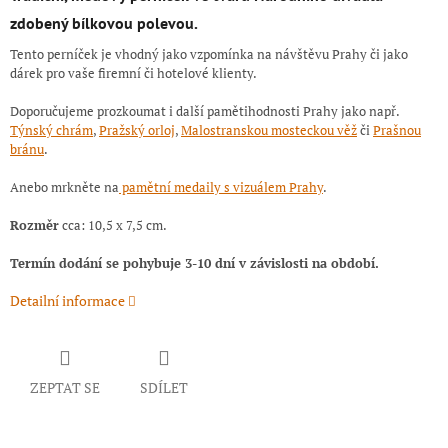
zdobený bílkovou polevou.
Tento perníček je vhodný jako vzpomínka na návštěvu Prahy či jako
dárek pro vaše firemní či hotelové klienty.
Doporučujeme prozkoumat i další pamětihodnosti Prahy jako např.
Týnský chrám
,
Pražský orloj
,
Malostranskou mosteckou věž
či
Prašnou
bránu
.
Anebo mrkněte na
pamětní medaily s vizuálem Prahy
.
Rozměr
cca: 10,5 x 7,5 cm.
Termín dodání se pohybuje 3-10 dní v závislosti na období.
Detailní informace
ZEPTAT SE
SDÍLET