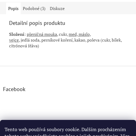
Popis
Podobné (3)
Diskuze
Detailní popis produktu
Složení
:
pšeničná mouka
, cukr,
med, máslo,
vejce
,
jedlá
soda,
perníkové koření, kakao,
poleva (cukr, bílek,
citrónová šťáva
)
Z
á
p
a
Facebook
t
í
Tento web používá soubory cookie. Dalším procházením