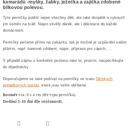
kamarádů -myšky, žabky, ježečka a zajíčka zdobené
bílkovou polevou.
Tyto perníčky potěší nejen všechny děti, ale také dospělé a vykouzlí
jim úsměv na tváři. Nejen skvělý dárek, ale i dekorace do každé
domácnosti.
Perníčky pečeme přímo na zakázku, tak je možné je uzpůsobit vašim
přáním, např. barevné zdobení, nápis, příprava pro zápich, ...
V
případě zájmu o konkrétní postavu nám to, prosím, naspecifikujte
do objednávky.
Doporučujeme se také podívat na perníčky ve tvaru
Dětských
pohádkových postav
, které jsou velmi oblíbené.
Rozměr
cca: 8 x 6 cm (dle typu perníčku).
Dodání 3-10 dní dle sezónnosti.