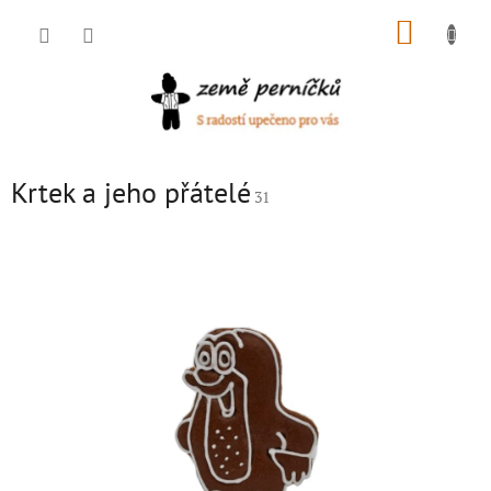
Přejít
NÁKUP
na
obsah
KOŠÍK
Krtek a jeho přátelé
31