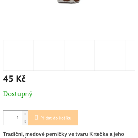
45 Kč
Měrná
Dostupný
cena:
Přidat do košíku
Tradiční, medové perníčky ve tvaru Krtečka a jeho