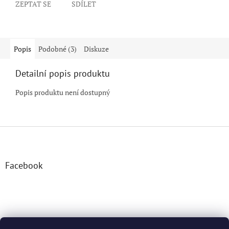
ZEPTAT SE
SDÍLET
Popis
Podobné (3)
Diskuze
Detailní popis produktu
Popis produktu není dostupný
Z
á
p
a
Facebook
t
í