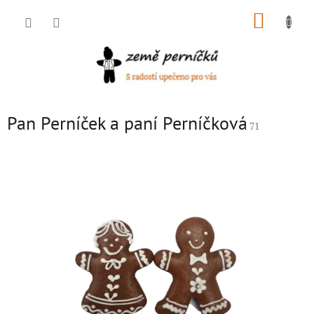
Přejít
NÁKUP
na
obsah
KOŠÍK
Pan Perníček a paní Perníčková
71