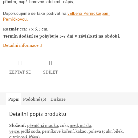
přáním, např. barevné zdobení, nápis,...
Doporučujeme se také podívat na
velkého Perníčka/paní
Perníčkovou.
Rozměr
cca: 7 x 5,5 cm.
Termín dodání se pohybuje 3-7 dní v závislosti na období.
Detailní informace
ZEPTAT SE
SDÍLET
Popis
Podobné (3)
Diskuze
Detailní popis produktu
Složení
:
pšeničná mouka
, cukr,
med, máslo,
vejce
,
jedlá
soda,
perníkové koření, kakao,
poleva (cukr, bílek,
citrónová šťáva
)