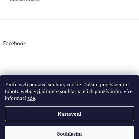
Z
á
p
a
Facebook
t
í
Tento web používá soubory cookie. Dalším procházením
tohoto webu vyjadřujete souhlas s jejich používáním. Více
informací
zde
.
Vytvořil Shoptet
Nastavení
Copyright 2026
Země perníčků s.r.o.
. Všechna práva vyhrazena.
Souhlasím
Upravit nastavení cookies