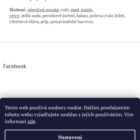
Složení
:
pšeničná mouka
, cukr,
med, máslo,
vejce
,
jedlá
soda,
perníkové koření, kakao,
poleva (cukr, bílek,
citrónová šťáva,
příp. potravinářské barvivo)
Z
á
p
a
Facebook
t
í
Tento web používá soubory cookie. Dalším procházením
tohoto webu vyjadřujete souhlas s jejich používáním. Více
informací
zde
.
Vytvořil Shoptet
Nastavení