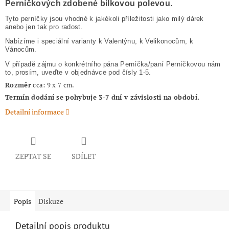
Perníčkových zdobené bílkovou polevou.
Tyto perníčky jsou vhodné k jakékoli příležitosti jako milý dárek
anebo jen tak pro radost.
Nabízíme i speciální varianty k Valentýnu, k Velikonocům, k
Vánocům.
V případě zájmu o konkrétního pána Perníčka/paní Perníčkovou nám
to, prosím, uveďte v objednávce pod čísly 1-5.
Rozměr
cca: 9 x 7 cm.
Termín dodání se pohybuje 3-7 dní v závislosti na období.
Detailní informace
ZEPTAT SE
SDÍLET
Popis
Diskuze
Detailní popis produktu