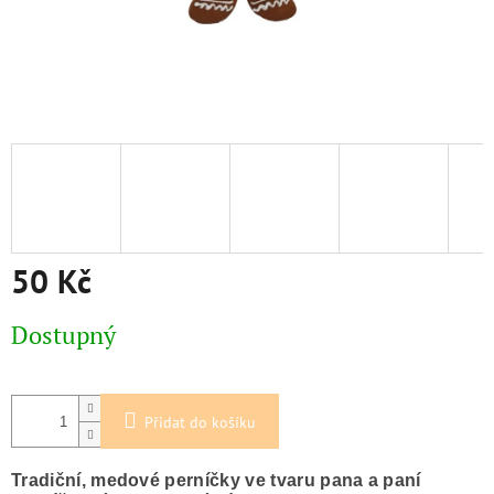
50 Kč
Měrná
Dostupný
cena:
Přidat do košíku
Tradiční, medové perníčky ve tvaru pana a paní