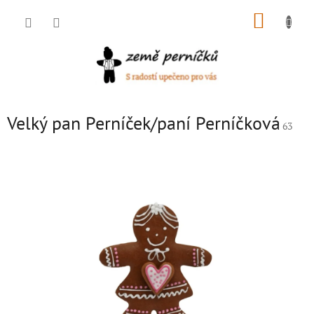
Přejít
NÁKUP
na
obsah
KOŠÍK
Velký pan Perníček/paní Perníčková
63