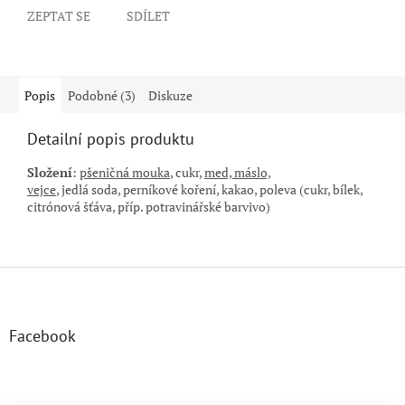
ZEPTAT SE
SDÍLET
Popis
Podobné (3)
Diskuze
Detailní popis produktu
Složení
:
pšeničná mouka
, cukr,
med, máslo,
vejce
,
jedlá
soda,
perníkové koření, kakao,
poleva (cukr, bílek,
citrónová šťáva,
příp. potravinářské barvivo)
Z
á
p
a
Facebook
t
í