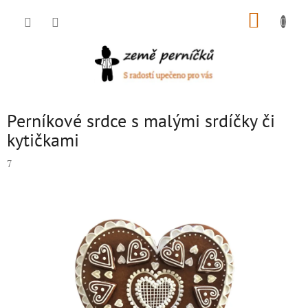
Přejít
NÁKUP
na
obsah
KOŠÍK
Perníkové srdce s malými srdíčky či
kytičkami
7