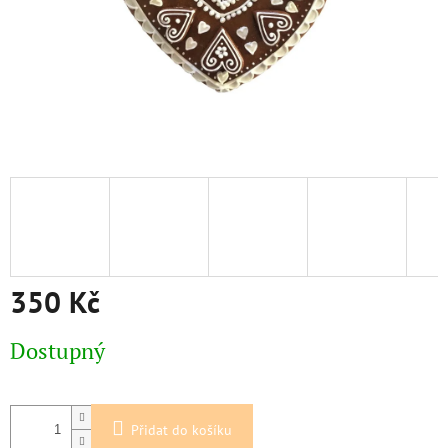
350 Kč
Měrná
Dostupný
cena:
Přidat do košíku