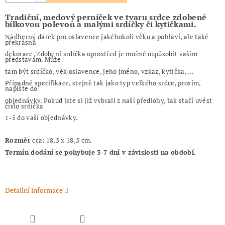
Tradiční, medový perníček ve tvaru srdce zdobené
bílkovou polevou a malými srdíčky či kytičkami.
Nádherný dárek pro oslavence jakéhokoli věku a pohlaví, ale také
překrásná
dekorace.
Zdobení srdíčka uprostřed je možné uzpůsobit vašim
představám. Může
tam být
srdíčko, věk oslavence, jeho jméno, vzkaz, kytička, ...
Případné specifikace, stejně tak jako typ velkého srdce, prosím,
napište do
objednávky. Pokud jste si již vybrali z naší předlohy, tak stačí uvést
číslo srdíčka
1-5 do vaší objednávky.
Rozměr
cca: 18,5 x 18,5 cm.
Termín dodání se pohybuje 3-7 dní v závislosti na období.
Detailní informace