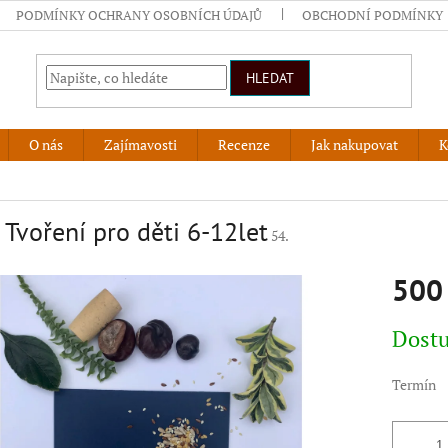
PODMÍNKY OCHRANY OSOBNÍCH ÚDAJŮ
OBCHODNÍ PODMÍNKY
HLEDAT
O nás
Zajímavosti
Recenze
Jak nakupovat
K
 Tvoření pro děti 6-12let
54.
500
Měrná
Dost
cena:
Termín