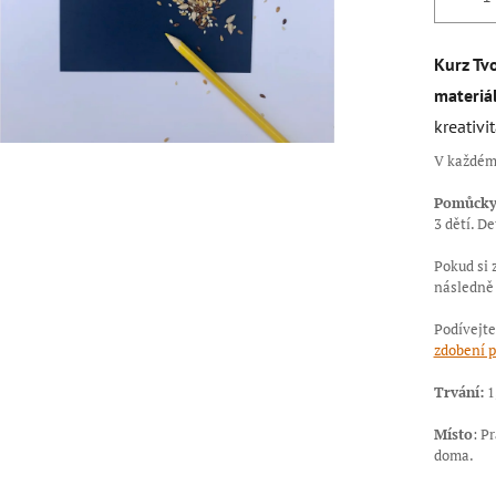
Kurz Tvo
materiá
kreativi
V každém 
Pomůcky 
3 dětí.
De
Pokud si 
následně
Podívejte
zdobení p
Trvání:
1
Místo
: P
doma.