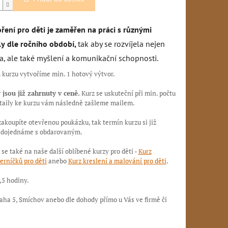
ření pro děti je zaměřen na práci s různými
ly
dle ročního období,
tak aby se rozvíjela nejen
ta, ale také myšlení a komunikační
schopnosti.
kurzu vytvoříme min. 1 hotový výtvor.
jsou již zahrnuty v ceně.
Kurz se uskuteční při min. počtu
taily ke kurzu vám následně zašleme mailem.
zakoupíte otevřenou poukázku, tak termín kurzu si již
 dojednáme s obdarovaným.
 se také na naše další oblíbené kurzy pro děti -
Kurz
erníčků pro děti
anebo
Kurz kreslení a malování pro děti
.
,5 hodiny.
raha 5, Smíchov anebo dle dohody přímo u Vás ve firmě či