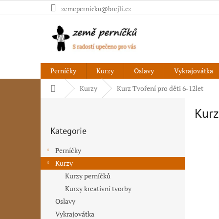
Přejít
zemepernicku@brejli.cz
na
obsah
Perníčky
Kurzy
Oslavy
Vykrajovátka
Domů
Kurzy
Kurz Tvoření pro děti 6-12let
P
Kurz
o
Přeskočit
s
Kategorie
kategorie
t
r
Perníčky
a
Kurzy
n
Kurzy perníčků
n
í
Kurzy kreativní tvorby
p
Oslavy
a
Vykrajovátka