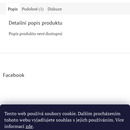
Popis
Podobné (1)
Diskuze
Detailní popis produktu
Popis produktu není dostupný
Z
á
p
a
Facebook
t
í
Tento web používá soubory cookie. Dalším procházením
tohoto webu vyjadřujete souhlas s jejich používáním. Více
informací
zde
.