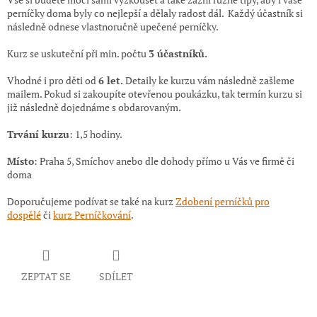
perníčky doma byly co nejlepší a dělaly radost dál. Každý účastník si
následně odnese vlastnoručně upečené perníčky.
Kurz se uskuteční při min. počtu
3 účastníků.
Vhodné i pro děti od
6 let.
Detaily ke kurzu vám následně zašleme
mailem. Pokud si zakoupíte otevřenou poukázku, tak termín kurzu si
již následně dojednáme s obdarovaným.
Trvání kurzu
: 1,5 hodiny.
Místo
: Praha 5, Smíchov anebo dle dohody přímo u Vás ve firmě či
doma
Doporučujeme podívat se také na kurz
Zdobení perníčků pro
dospělé
či
kurz Perníčkování
.
ZEPTAT SE
SDÍLET