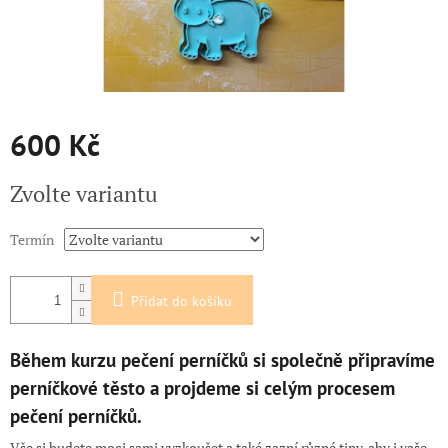
600 Kč
Měrná
Zvolte variantu
cena:
Termín
Přidat do košíku
Během kurzu pečení perníčků si společně připravíme
perníčkové těsto a projdeme si celým procesem
pečení perníčků.
Vše si budete moci sami vyzkoušet a také
zazní různé tipy, aby i vaše