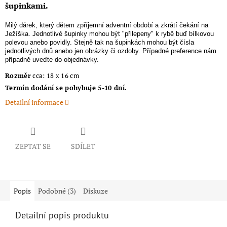
šupinkami.
Milý dárek, který dětem zpříjemní adventní období a zkrátí čekání na
Ježíška. Jednotlivé šupinky mohou být "přilepeny" k rybě buď bílkovou
polevou anebo povidly. Stejně tak na šupinkách mohou být čísla
jednotlivých dnů anebo jen obrázky či ozdoby. Případné preference nám
případně uveďte do objednávky.
Rozměr
cca: 18 x 16 cm
Termín dodání se pohybuje 5-10 dní.
Detailní informace
ZEPTAT SE
SDÍLET
Popis
Podobné (3)
Diskuze
Detailní popis produktu