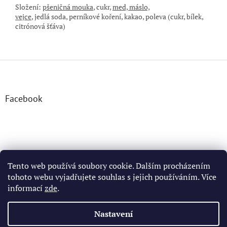
Složení:
pšeničná mouka
, cukr,
med, máslo,
vejce
,
jedlá
soda,
perníkové koření, kakao,
poleva (cukr, bílek,
citrónová šťáva
)
Z
á
p
a
Facebook
t
í
Tento web používá soubory cookie. Dalším procházením
tohoto webu vyjadřujete souhlas s jejich používáním. Více
informací
zde
.
Vytvořil Shoptet
Nastavení