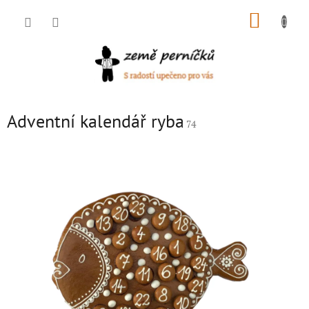
Přejít
NÁKUP
na
obsah
KOŠÍK
Adventní kalendář ryba
74